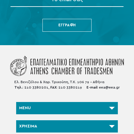
ΕΓΓΡΑΦΉ
Ελ. Βενιζέλου & Χαρ. Τρικούπη, Τ.Κ. 106 79 - Αθήνα
Τηλ.
: 210 3380201,
FAX
: 210 3380219
E-mail
:
eea@eea.gr
MENU
ΧΡΗΣΙΜΑ