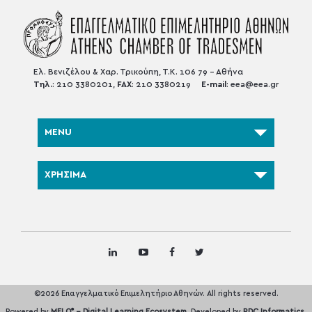
Ελ. Βενιζέλου & Χαρ. Τρικούπη, Τ.Κ. 106 79 - Αθήνα
Τηλ.
: 210 3380201,
FAX
: 210 3380219
E-mail
:
eea@eea.gr
MENU
ΧΡΗΣΙΜΑ
©2026 Επαγγελματικό Επιμελητήριο Αθηνών. All rights reserved.
®
Powered by
MELO
- Digital Learning Ecosystem
. Developed by
RDC Informatics.